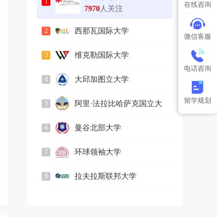
1
在线咨询
7970
人关注
西那瓦国际大学
2
微信客服
2588
人关注
维克勒国际大学
3
753
人关注
电话咨询
大邱加图立大学
4
2164
人关注
留学规划
阿里·法拉比哈萨克国立大
5
2832
人关注
学
曼谷北部大学
6
884
人关注
环球领袖大学
7
2243
人关注
拉夫拉斯联邦大学
8
1141
人关注