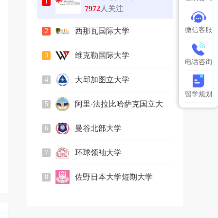
1
7972
人关注
微信客服
西那瓦国际大学
2
2593
人关注
维克勒国际大学
3
电话咨询
754
人关注
大邱加图立大学
4
2168
人关注
留学规划
阿里·法拉比哈萨克国立大
5
2844
人关注
学
曼谷北部大学
6
885
人关注
环球领袖大学
7
2247
人关注
佐野日本大学短期大学
8
678
人关注