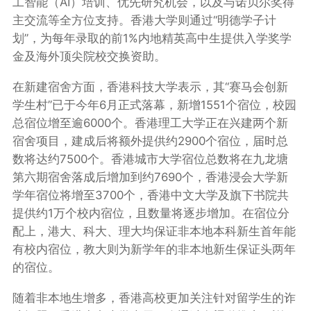
工智能（AI）培训、优先研究机会，以及与诺贝尔奖得
主交流等全方位支持。香港大学则通过“明德学子计
划”，为每年录取的前1%内地精英高中生提供入学奖学
金及海外顶尖院校交换资助。
在新建宿舍方面，香港科技大学表示，其“赛马会创新
学生村”已于今年6月正式落幕，新增1551个宿位，校园
总宿位增至逾6000个。香港理工大学正在兴建两个新
宿舍项目，建成后将额外提供约2900个宿位，届时总
数将达约7500个。香港城市大学宿位总数将在九龙塘
第六期宿舍落成后增加到约7690个，香港浸会大学新
学年宿位将增至3700个，香港中文大学及旗下书院共
提供约1万个校内宿位，且数量将逐步增加。在宿位分
配上，港大、科大、理大均保证非本地本科新生首年能
有校内宿位，教大则为新学年的非本地新生保证头两年
的宿位。
随着非本地生增多，香港高校更加关注针对留学生的诈