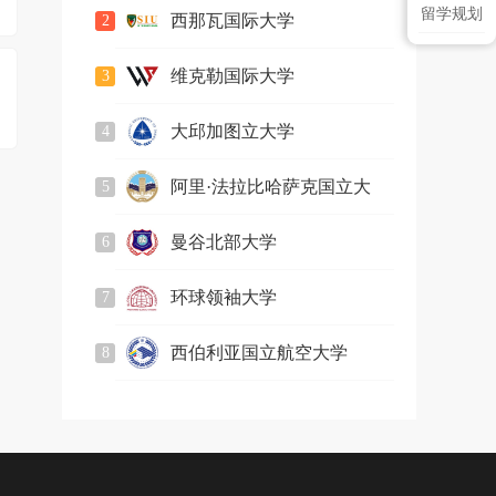
2024QS可持续发展排名发布
留学规划
西那瓦国际大学
2
2585
人关注
维克勒国际大学
3
749
人关注
大邱加图立大学
4
2164
人关注
阿里·法拉比哈萨克国立大
5
2828
人关注
学
曼谷北部大学
6
883
人关注
环球领袖大学
7
2240
人关注
西伯利亚国立航空大学
8
750
人关注