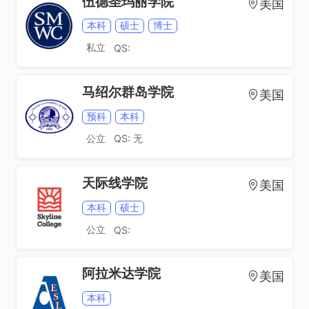
伍德圣玛丽学院
美国
本科
硕士
博士
私立
QS:
马绍尔群岛学院
美国
社会工作
预科
本科
公立
QS: 无
天际线学院
美国
本科
硕士
公立
QS:
阿拉米达学院
美国
本科