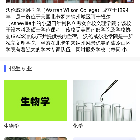
沃伦威尔逊学院（Warren Wilson College）成立于1894
年，是一所位于美国北卡罗来纳州城区阿什维尔
（Asheville市的小型四年制私立男女合校文理学院；该校
开设本科及硕士学位课程；该校受美国南部学院及学校协
会(SACS)的认证并提供校内住宿。 沃伦威尔逊学院是一所
私立文理学院，坐落在北卡罗来纳州风景优美的蓝岭山区
学院有着强大的学术专家队伍，同时服务学校（每周 小
时）和社区（每年 小时），以提供更具参与性、更有意义
可授予本科和硕士学位，专业设置广泛，开设的主要专业
的教育。 学院经过 美国南部大学和院校委员会认证，有权
有：艺术、生物学、商业和经济学、化学、教育、英语、
招生专业
颁发文科学士、理科学士及美术硕士学位。
环境研究、性别和妇女研究、全球研究、历史和政治学的
综合研究、数学与计算机科学、现代语言、音乐、自然科
学、室外领导、和平与正义研究、哲学、体育、娱乐、物
理、预环境管理和预林业双学位课程、预法学研究、预医
疗和预专职医疗研究、预兽医学、心理学、宗教研究、社
会工作、剧院、写作、硕士美术创造等。其中重点专业设
置为教育执照计划、生物学、化学、英语、环境研究、数
学与计算机科学、自然科学、预法研究、预医学研究、国
际和非政府服务的制备、预兽医医药研究等。
生物学
化学