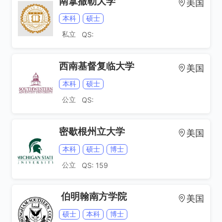
南拿撒勒大学
美国
本科
硕士
私立
QS:
西南基督复临大学
美国
本科
硕士
公立
QS:
密歇根州立大学
美国
本科
硕士
博士
公立
QS: 159
伯明翰南方学院
美国
硕士
本科
博士