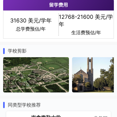
留学费用
计算机信息系统
环境工程
12768-21600 美元/学
31630 美元/学年
年
总学费预估/年
生活费预估/年
学校剪影
生物学
化学
同类型学校推荐
法学
政治学