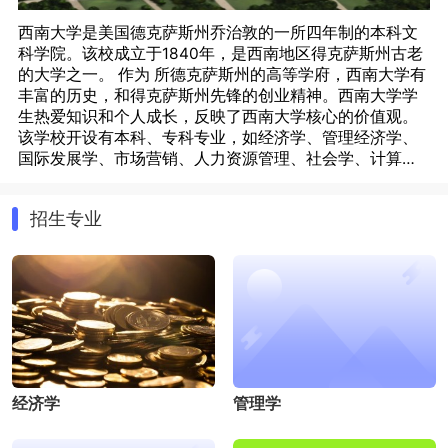
西南大学是美国德克萨斯州乔治敦的一所四年制的本科文
科学院。该校成立于1840年，是西南地区得克萨斯州古老
的大学之一。 作为 所德克萨斯州的高等学府，西南大学有
丰富的历史，和得克萨斯州先锋的创业精神。西南大学学
生热爱知识和个人成长，反映了西南大学核心的价值观。
该学校开设有本科、专科专业，如经济学、管理经济学、
国际发展学、市场营销、人力资源管理、社会学、计算机
信息科学、酒店和食品管理、环境工程、园林建筑、 房地
产与物业管理、兽医学、生物学、化学、法语、西班牙
招生专业
语、德语、希腊语、政治学、食品科学、哲学、数学、英
语、音乐等。西南大学为其周边地区*了许多学习实践，志
愿服务，公民活动和实习机会。该大学一直*留了教师与学
生互动的教学方式，并以其良好的师生关系而自豪。
经济学
管理学