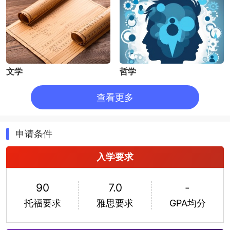
文学
哲学
查看更多
申请条件
入学要求
医学
90
7.0
-
托福要求
雅思要求
GPA均分