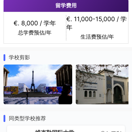
留学费用
生物学
数学
€. 11,000-15,000 / 学
€. 8,000 / 学年
年
总学费预估/年
生活费预估/年
学校剪影
生物医学工程
环境科学
同类型学校推荐