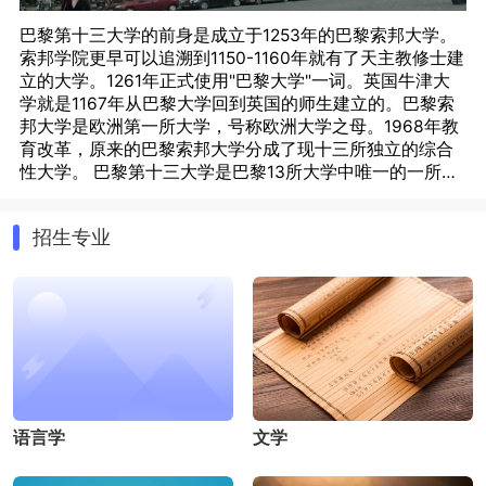
巴黎第十三大学的前身是成立于1253年的巴黎索邦大学。
索邦学院更早可以追溯到1150-1160年就有了天主教修士建
立的大学。1261年正式使用"巴黎大学"一词。英国牛津大
学就是1167年从巴黎大学回到英国的师生建立的。巴黎索
邦大学是欧洲第一所大学，号称欧洲大学之母。1968年教
育改革，原来的巴黎索邦大学分成了现十三所独立的综合
性大学。 巴黎第十三大学是巴黎13所大学中唯一的一所学
科最全的综合性大学。现有三个校区：维达勒兹
（Villetaneuse）、圣丹尼（Saint-Denis）和波比尼
招生专业
（Bobigny），各校区均有地铁和RER直达。现在校学生
24000余人，教职员工1500余人。 巴黎第十三大学的学科
覆盖了综合性大学除药学以外的所有专业。其专业层次丰
富，文凭种类齐全，每年颁发6000张左右国家级专科、本
科、硕士研究生和博士研究生文凭；有73个硕士学位授予
权，38个博士学位授予权，其专业包括经济管理、信息传
媒、法律、社会科学、语言文学、体育科学、生物医学、
工程技术等。巴黎第十三大学的经济管理﹑工程科学﹑传
媒科学实力很强，其中的工业经济专业可以说是重中之
语言学
文学
重，有一批知名的教授领导着这一领域的研究。如大学副
校长、经济管理学院知名教授菲利普·巴赫贝（Philippe