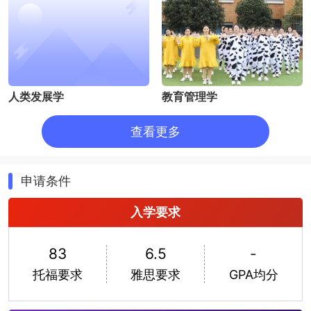
人类发展学
教育管理学
查看更多
申请条件
入学要求
生物学
会计学
83
6.5
-
托福要求
雅思要求
GPA均分