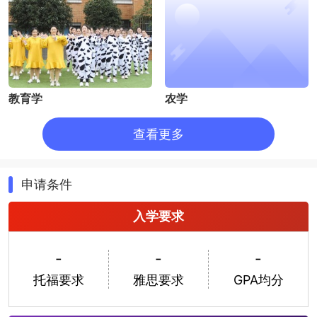
教育学
农学
查看更多
申请条件
入学要求
生物学
护理学
-
-
-
托福要求
雅思要求
GPA均分