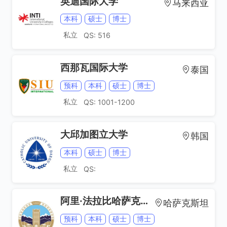
英迪国际大学
马来西亚
本科
硕士
博士
私立
QS: 516
西那瓦国际大学
泰国
预科
本科
硕士
博士
私立
QS: 1001-1200
大邱加图立大学
韩国
本科
硕士
博士
私立
QS:
阿里·法拉比哈萨克国立大学
哈萨克斯坦
预科
本科
硕士
博士