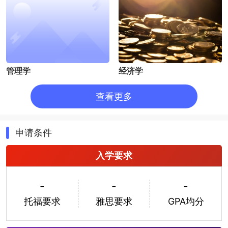
管理学
经济学
查看更多
申请条件
入学要求
理学
农学
-
-
-
托福要求
雅思要求
GPA均分