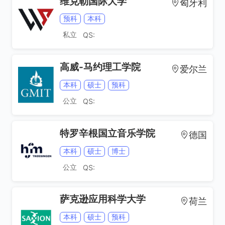
维克勒国际大学
匈牙利
预科
本科
私立
QS:
高威-马约理工学院
爱尔兰
本科
硕士
预科
公立
QS:
特罗辛根国立音乐学院
德国
本科
硕士
博士
公立
QS:
萨克逊应用科学大学
荷兰
本科
硕士
预科