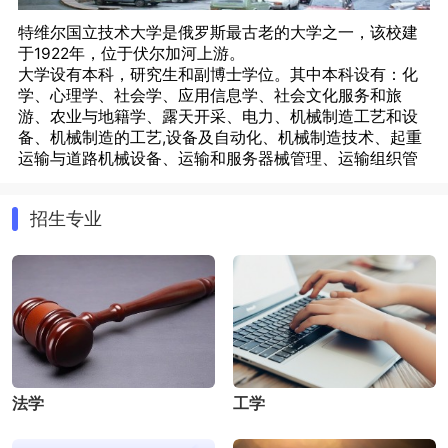
特维尔国立技术大学是俄罗斯最古老的大学之一，该校建
于1922年，位于伏尔加河上游。
大学设有本科，研究生和副博士学位。其中本科设有：化
学、心理学、社会学、应用信息学、社会文化服务和旅
游、农业与地籍学、露天开采、电力、机械制造工艺和设
备、机械制造的工艺,设备及自动化、机械制造技术、起重
运输与道路机械设备、运输和服务器械管理、运输组织管
理、生物医学工程、标准化和认证、自动化和控制、电脑
网络系统等专业。研究生设有：化学、心理学、社会学、
招生专业
应用信息学、社会文化服务和旅游、农业与地籍学、露天
专业设置：
开采、电力、机械制造工艺和设备、机械制造的工艺,设备
本科：法学、工学、管理学、经济学、理学、农学、文学
及自动化、生物医学工程、计量学 标准化和认证、自动化
硕士：法学、工学、管理学、经济学、理学、农学
和控制、信息及计算机技术、软件开发系统、信息学、化
预科：法学、理学、文学
工和生物技术和建筑学。副博士设有：固体力学变形、理
副博士：法学、工学、管理学、经济学、理学、哲学
论物理学、凝聚态物理学、无机化学、催化学、生物技
专家：法学、工学、管理学、理学
术、机械磨损保护、采矿机械、电子技术学等专业。
法学
工学