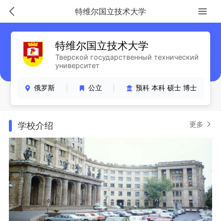
特维尔国立技术大学
特维尔国立技术大学
Тверской государственный технический
университет
俄罗斯
公立
预科 本科 硕士 博士
更多
学校介绍