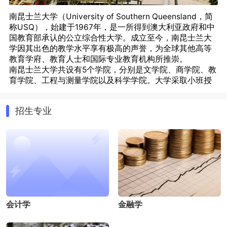
南昆士兰大学（University of Southern Queensland，简
称USQ），始建于1967年，是一所得到澳大利亚政府和中
国教育部承认的公立综合性大学。成立至今，南昆士兰大
学因其出色的教学水平享有极高的声誉，为全球其他高等
教育学府、教育人士和国际专业教育机构所推崇。
南昆士兰大学共设有5个学院，分别是文学院、商学院、教
育学院、工程与测量学院以及科学学院。大学采取小班授
课的教学形式，学生能够从富有经验和学术知识的教师那
里得到更多的指导和关注。除此以外，学校还为学生提供
招生专业
一系列服务，包括心理咨询与辅导、24小时安全管理、计
算机信息中心、医疗服务及就业与职业辅导中心。
南昆士兰大学共设有5个学院，分别是文学院、商学院、教
育学院、工程与测量学院以及科学学院。大学采取小班授
课的教学形式，学生能够从富有经验和学术知识的教师那
里得到更多的指导和关注。除此以外，学校还为学生提供
一系列服务，包括心理咨询与辅导、24小时安全管理、计
算机信息中心、医疗服务及就业与职业辅导中心。
南昆士兰大学的主校区设施完备，坐落在澳大利亚内
会计学
金融学
陆的的二大城市Toowoomaba。Toowoomba室内风景如
画、绿树掩映、仅需90分钟车程即可到达昆士兰首府