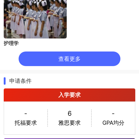
Brisbane。Toowoomba具有“花园城市”之称，两度被评选
为澳大利亚最理想的居住城市。南昆士兰大学其他校区同
样设施先进，分别坐落于Brisbane周边的Springfield校区
和大堡礁南段的Wide Bay校区。
南昆士兰大学位于昆士兰州的“花园城市”图文巴
Toowoomba，校园面积有90公顷，是一所得到澳大利亚
政府和中国教育部承认的公立综合性大学。成立至今，南
护理学
昆士兰大学因其出色的教学水平享有极高的声誉，为全球
其他高等教育学府、教育人士和国际专业教育机构所推
查看更多
崇。南昆士兰大学始建于1967年。南昆士兰大学的主校区
设施完备，坐落在澳大利亚内陆的的二大城市
Toowoomaba。Toowoomba室内风景如画、绿树掩映、
仅需90分钟车程即可到达昆士兰首府Brisbane。
申请条件
Toowoomba具有 “花园城市”之称，两度被评选为澳大利亚
最理想的居住城市。南昆士兰大学其他校区同样设施先
入学要求
进，分别坐落于Brisbane周边的Springfield 校区和大堡礁
南段的Wide Bay校区。学校有预科和大学预备课程，学习
费用不高，生活成本低，教学质量保证。
-
6
-
托福要求
雅思要求
GPA均分