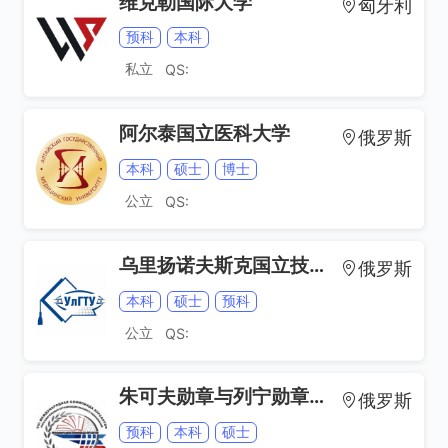
维克勒国际大学
匈牙利
预科
本科
私立
QS:
阿尔泰国立医科大学
俄罗斯
本科
硕士
博士
公立
QS:
乌里扬诺夫斯克国立技术大学
俄罗斯
本科
硕士
预科
公立
QS:
朱可夫勋章与列宁勋章苏联元帅布琼尼红旗军事通信学院
俄罗斯
预科
本科
硕士