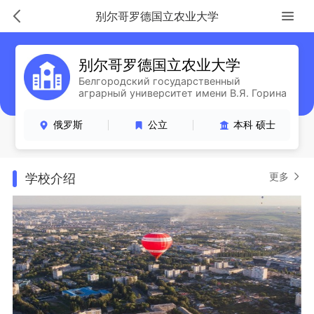
别尔哥罗德国立农业大学
别尔哥罗德国立农业大学
Белгородский государственный
аграрный университет имени В.Я. Горина
俄罗斯
公立
本科 硕士
更多
学校介绍