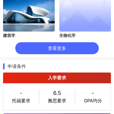
埃武拉大学校园的设施齐全， 拥有精良的学习设施，包括
现代化的教学演讲厅和实验室，一个藏书超过百万册的图
书馆和一个大型的计算机网络系统。校内还有多个非常活
跃的运动和文化俱乐部，包括一个留学生俱乐部，学生可
享用室内娱乐中心、剧场、游艺室、休息厅和由学生会提
供的自助餐厅，还有全基督教女士同仁会、运动场和游泳
池。
建筑学
生物化学
查看更多
申请条件
入学要求
生物学
工商管理
-
6.5
-
托福要求
雅思要求
GPA均分