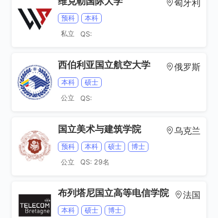
维克勒国际大学
匈牙利
预科
本科
私立
QS:
西伯利亚国立航空大学
俄罗斯
经济学
环境科学
本科
硕士
公立
QS:
国立美术与建筑学院
乌克兰
预科
本科
硕士
博士
公立
QS: 29名
地理学
地质学
布列塔尼国立高等电信学院
法国
本科
硕士
博士