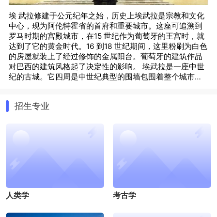
埃 武拉修建于公元纪年之始，历史上埃武拉是宗教和文化
中心，现为阿伦特霍省的首府和重要城市。这座可追溯到
罗马时期的宫殿城市，在15 世纪作为葡萄牙的王宫时，就
达到了它的黄金时代。16 到18 世纪期间，这里粉刷为白色
的房屋就装上了经过修饰的金属阳台。葡萄牙的建筑作品
对巴西的建筑风格起了决定性的影响。 埃武拉是一座中世
纪的古城。它四周是中世纪典型的围墙包围着整个城市，
铺在路面上的鹅卵石也是中世纪的遗产古物，每年都有很
埃武拉城市的气候舒适宜人，全年平均最高温度在 7 月 8
多游客来观光旅游。埃武拉城被誉为是葡萄牙世界遗产皇
月平均温度是 23 °，最低温度是在 12 月 1 月，平均温度是
招生专业
冠上最夺目的明珠。
9 °，平均降雨量是最低为 4 毫米最高是 88 毫米，日照时
间平均是 4.6 小时。
埃武拉大学的建立可以追溯到 1559 年，是由当时即将继位
葡萄牙国王位置的红衣教主 Henrique 先生创办的，是继科
英布拉大学后的第二所大学，当时是耶稣教会学校，因
此，至今在校园内仍有许多的修道院的小礼拜堂。校园还
有一座教堂是专门为这里的学生做仪式用的。 1779 年，葡
萄牙政府驱逐了所有的修道士关闭了这些大学，直到 1974
年埃武拉大学才得以重开。
人类学
考古学
埃武拉大学是公立大学，同年在校学生达 7000 多人，有
162 名教授。