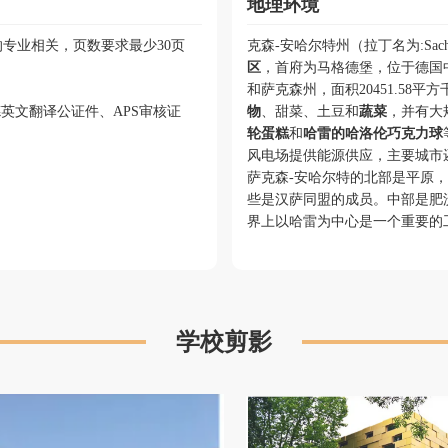
地理环境
专业相关，页数要求最少30页
克森-安哈尔特州（拉丁名为:Sachs
区
，首府为马格德堡，位于德国
和萨克森州，面积20451.58平方
德英文翻译公证件、APS审核证
物
、甜菜、土豆和
蔬菜
，并有大
轮蛋糕
和
哈雷的哈洛伦巧克力球
风电场提供能源供应，主要城市
萨克森-安哈尔特的北部是平原
些是汉萨同盟的成员。中部是肥
界上以哈雷为中心是一个重要的
学校剪影