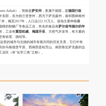
en-Anhalt），简称是
萨安州
，隶属于德国，是
德国行政
中东部，东为勃兰登堡州，西为下萨克森州，南邻图林根州
千米，截至2017年，人口达222.31万人。该地主要种植
谷
规模的制糖厂等食品工业，有名的食品有
萨尔兹韦德尔的年
等，工业有
重型机械
、
褐煤开采
、天然气开采等，有大量的
还有哈雷、德绍等。
，这里的城市与北德的城市有着共同的历史关系，它们中有
沃的马格德堡平原。西南部是哈茨山。南部靠近萨克森的边
工业区（有“化学三角”之称）。