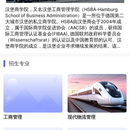
汉堡商学院，又名汉堡工商管理学院（HSBA-Hamburg
School of Business Administration）是一所位于德国第二
大城市汉堡的私立商学院。HSBA由汉堡商会于2004年成
立，属于国际商学院促进协会（AACSB）的成员，获得国
际工商管理认证基金会(FIBAA), 德国联邦政府科学委员会
（Wissenschaftsrat）的认证以及中国教育部的认可。汉
堡商学院的成立，是汉堡企业寻求继续发展的结果。该校
代表的“汉堡模式”，即是一种“双轨制教学”的模式，即学生
德国企业会为mba毕业生提供特别的就业机会，个别情况
的部分学习在企业的实习中完成，以期实现学术和实践的
下招聘官还会专门为mba毕业生创造入职职位。德国企业
招生专业
紧密结合。在学习期间，汉堡商学院的学生可以在汉堡超
的人事经理们越来越多地参与到mba交流会当中，目的就
过250家的企业中实习。
是为了与未来的毕业生们建立起联系。MBA毕业生的职业
经验、超越专业范畴的领导力以及沟通能力是非常受企业
欢迎的。
与此同时，企业甚至愿意为员工提供资金方面的支持：三
分之一的企业愿意承担员工学习mba课程的全部费用，百
分之53的企业愿意承担至少一部分学习费用。金融领域和
市场营销方面的中高层及专业人士将优先得到支持，因此
德国商学院的MBA课程目前越来越获得在职人士的青睐。
工商管理
现代物流管理