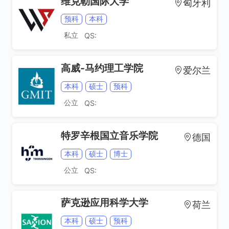
维克勒国际大学
匈牙利
预科
本科
私立
QS:
高威-马约理工学院
爱尔兰
本科
硕士
预科
公立
QS:
特罗辛根国立音乐学院
德国
本科
硕士
博士
公立
QS:
萨克逊应用科学大学
荷兰
本科
硕士
预科