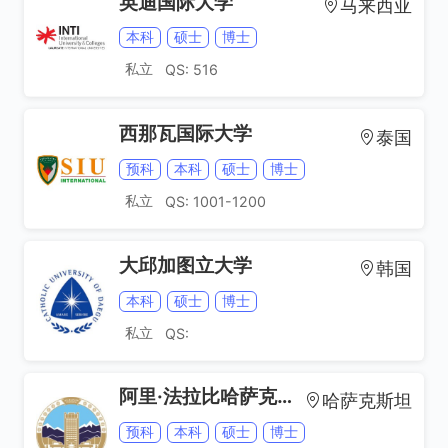
英迪国际大学
马来西亚
本科
硕士
博士
私立
QS: 516
西那瓦国际大学
泰国
预科
本科
硕士
博士
私立
QS: 1001-1200
大邱加图立大学
韩国
本科
硕士
博士
私立
QS:
阿里·法拉比哈萨克国立大学
哈萨克斯坦
预科
本科
硕士
博士