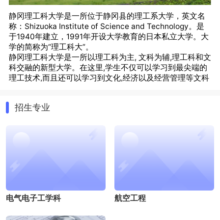
静冈理工科大学是一所位于静冈县的理工系大学，英文名
称：Shizuoka Institute of Science and Technology。是
于1940年建立，1991年开设大学教育的日本私立大学。大
学的简称为“理工科大”。
静冈理工科大学是一所以理工科为主, 文科为辅,理工科和文
科交融的新型大学。在这里,学生不仅可以学习到最尖端的
理工技术,而且还可以学习到文化,经济以及经营管理等文科
方面的知识。另外, 静冈理工科大学在为地区培养技术人才
的理念之下, 除实施理论教育以外, 还重视实践教育以及对
招生专业
学生动手能力的培养。
静冈理工科大学位于日本中部地区, 这个地区气候温暖, 盛
产茶叶和柑橘，民风朴实, 是一个适合留学生活的好地方。
另外, 静冈理工科大学所在的静冈县的西部以汽车, 乐器以
及光应用等产业而闻名, 毕业生的就业率在全国的大学之中
名列前茅。
静冈理工科大学教育理念是“以丰富的人格性为基础、培养
能够通过团队精神和创造性贡献于当地社会的技术工作
者。”学校于2008年新设了综合情报学部，拥有2个学部5
电气电子工学科
航空工程
个学科以及2个专攻。学校位于世界著名企业林立的静冈县
西部，是日本有名的工业地域之一。近邻滨松市和磐田