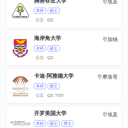
姆努菲亚大学
埃及
本科
硕士
公立
QS:
海岸角大学
加纳
本科
硕士
公立
QS:
卡迪·阿雅德大学
摩洛哥
本科
硕士
公立
QS: 1101
开罗美国大学
埃及
本科
硕士
博士