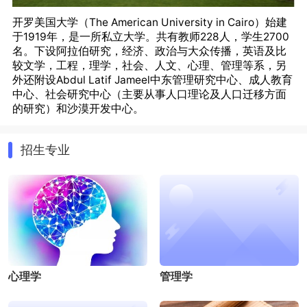
开罗美国大学（The American University in Cairo）始建
于1919年，是一所私立大学。共有教师228人，学生2700
名。下设阿拉伯研究，经济、政治与大众传播，英语及比
较文学，工程，理学，社会、人文、心理、管理等系，另
外还附设Abdul Latif Jameel中东管理研究中心、成人教育
中心、社会研究中心（主要从事人口理论及人口迁移方面
的研究）和沙漠开发中心。
美国大学附属学院（University American College）是美
国大学在埃及开设的直属学院，学院除直接开设各科大学
招生专业
课程外，还为学生就读埃及-美国大学开设前期预读课程。
学院在整个埃及拥有多所分院，是埃及最好的学院。学院
本部设在首都——开罗。学生在读完学院的基础课程后，
可以直接进入埃及美国大学攻读大学中的各科课程。在大
学完成学业后，除颁发美国大学毕业证书外国际认可的文
凭，学生还可直接申请到美国继续攻读。
心理学
管理学