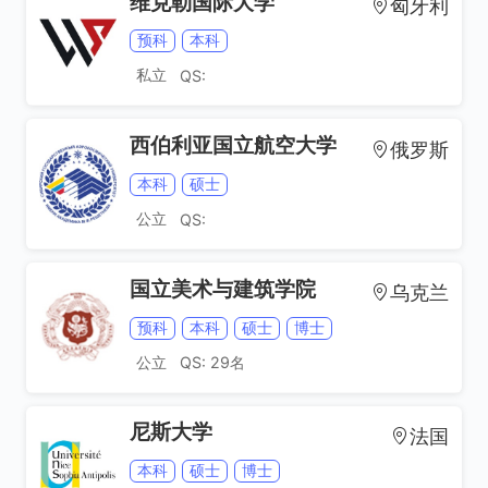
维克勒国际大学
匈牙利
预科
本科
私立
QS:
西伯利亚国立航空大学
俄罗斯
本科
硕士
公立
QS:
国立美术与建筑学院
乌克兰
预科
本科
硕士
博士
公立
QS: 29名
尼斯大学
法国
本科
硕士
博士