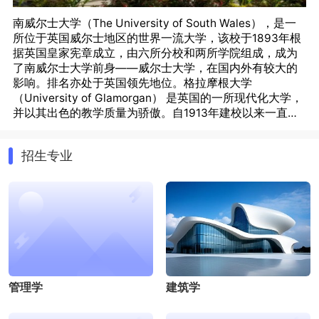
南威尔士大学（The University of South Wales），是一
所位于英国威尔士地区的世界一流大学，该校于1893年根
据英国皇家宪章成立，由六所分校和两所学院组成，成为
了南威尔士大学前身——威尔士大学，在国内外有较大的
影响。排名亦处于英国领先地位。格拉摩根大学
（University of Glamorgan） 是英国的一所现代化大学，
并以其出色的教学质量为骄傲。自1913年建校以来一直是
威尔士地区最大的高等教育机构。2013年南威尔士大学
南威尔士大学是威尔士大学纽波特分校（University of
（University of South Wales）正式成立。
Wales, Newport）和格拉摩根大学（University of
招生专业
Glamorgan）两所大学合并而成的。南威尔士大学（The
University of South Wales）在2013年正式对外开张营
业，南威尔士大学是威尔士大学纽波特分校（University
of Wales, Newport）和格拉摩根大学（University of
Glamorgan）两所大学合并而成的。合并之后该大学有大
约33,500名学生，是英国第六大的大学，校区遍布卡迪
夫、纽波特等地。一年的生活费大约是6000英镑以下。
管理学
建筑学