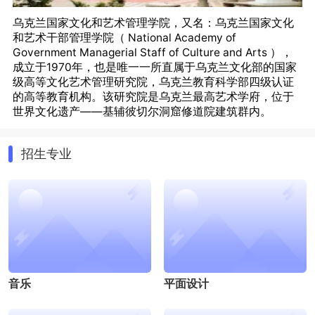
乌克兰国家文化和艺术管理学院，又名：乌克兰国家文化
和艺术干部管理学院（ National Academy of
Government Managerial Staff of Culture and Arts ），
成立于1970年，也是唯一一所直属于乌克兰文化部的国家
级高等文化艺术管理研究院，乌克兰教育科学部四级认证
的高等教育机构。该研究院是乌克兰最高艺术学府，位于
世界文化遗产——基辅彼切尔洞窟修道院建筑群内。
根据联合国教科文组织 2008-2018 年排名，学院在乌克兰
文化艺术领域的高等教育机构中排名第一。研究院从成立
招生专业
至今一直是乌克兰文化艺术教育领域的领导者。研究院拥
有多位乌克兰人民艺术家、功勋艺术家， 200 多位乌克兰
国家艺术科学院院士、教授、博士后、博士任教，教师队
伍实力雄厚。学院开设编舞、音乐艺术、声乐、舞台艺
术、平面与广告设计、环境设计、园林设计、油画、雕
塑、版画、装饰艺术、修复、摄影等专业的硕博研究生学
位教育课程。
音乐
平面设计