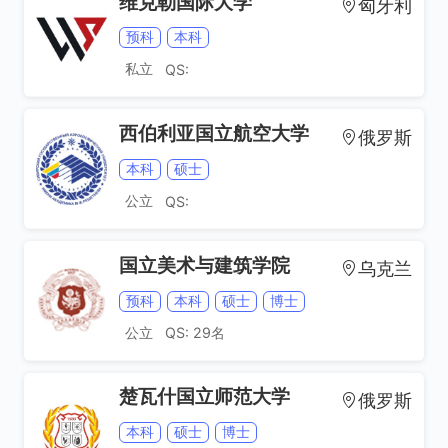
维克勒国际大学
匈牙利
预科
本科
私立
QS:
西伯利亚国立航空大学
俄罗斯
本科
硕士
公立
QS:
国立美术与建筑学院
乌克兰
预科
本科
硕士
博士
公立
QS: 29名
楚瓦什国立师范大学
俄罗斯
本科
硕士
博士