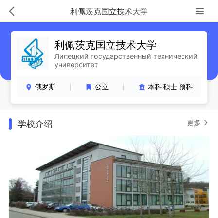
利佩茨克国立技术大学
利佩茨克国立技术大学
Липецкий государственный технический
университет
俄罗斯
公立
本科 硕士 预科
更多
学校介绍