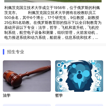
利佩茨克国立技术大学成立于1956年，位于俄罗斯的利佩
茨克市。 利佩茨克国立技术大学拥有在校教职员工
500余名，其中6个博士，17个研究生，9位教授，副教授
25位和5名助教。在俄罗斯教育部的指示下以全日制教育为
基础开设以下专业：法学，哲学，飞机和直升机，飞机控
制系统，航空电子设备和测量，组织管理，火箭发动机，
电力推进系统和动力系统，船箭座，信息系统和技术，建
模和业务研究的组织和技术系统，试验飞机，电脑，物，
利佩茨克国立技术大学的优势专业包括机械、电气、电
系统和网络，信息处理和管理自动化系统，无线电电子系
子、计算机等多个领域。其中，机械工程是该校的强项专
招生专业
统，经济与管理等。利 佩茨克国立技术大学设有专门
业之一，大学设有机械与机电学院和工业机械学院，涉及
为留学生*帮助的留学生办公室，医疗中心，足球场，游泳
机械设计、制造、控制等多个方面。拥有现代化的教学设
馆，篮球场，网球场，学生宿舍。使得学生们在紧张的学
施，包括多媒体教室，实验室，图书馆等。大学还与多家
习之余，得到充分的休息和锻练。
企业合作，建立了实践基地为学生提供实习机会和就业岗
位。注重国际交流，与多个国家的高校开展合作交流项
目，包括中国，德国，英国等国家的知名大学。大学还开
利佩茨克国立技术大学每年招收本科生和研究生，要求学
设多门英语授课课程，为学生提供国际化教育。
生在统一考试中取得一定的成绩。大学还为优秃学生提供
奖学金和免学费等优惠政策。
法学
哲学