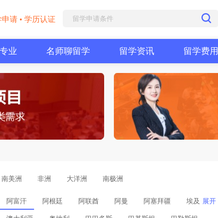
学申请 • 学历认证
专业
名师聊留学
留学资讯
留学费
南美洲
非洲
大洋洲
南极洲
阿富汗
阿根廷
阿联酋
阿曼
阿塞拜疆
埃及
展开