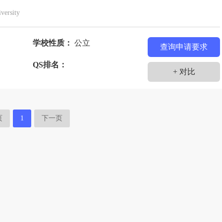
门
伊拉克
伊朗
以色列
意大利
印度
versity
赞比亚
乍得
智利
孟加拉国
捷克
学校性质：
公立
塞尔维亚
查询申请要求
QS排名：
+ 对比
页
1
下一页