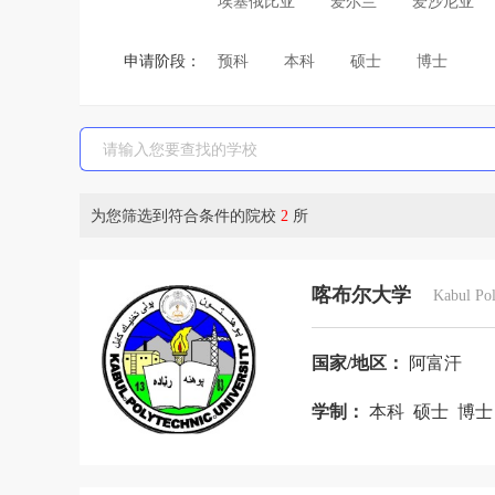
埃塞俄比亚
爱尔兰
爱沙尼亚
巴拿马
巴西
白俄罗斯
保加
申请阶段：
预科
本科
硕士
博士
波斯尼亚和黑塞哥维那
布基纳法索
菲律宾
斐济
芬兰
刚果布
哈萨克斯坦
韩国
荷兰
吉尔
津巴布韦
喀麦隆
卡塔尔
科
为您筛选到符合条件的院校
2
所
老挝
黎巴嫩
利比亚
立陶宛
马尔代夫
马耳他
马来西亚
喀布尔大学
Kabul Pol
摩洛哥
摩纳哥
莫桑比克
墨
尼日利亚
挪威
葡萄牙
日本
国家/地区：
阿富汗
斯里兰卡
斯洛伐克
斯洛文尼亚
学制：
本科 硕士 博
特立尼达和多巴哥
突尼斯
土耳
乌干达
乌克兰
乌拉圭
乌兹