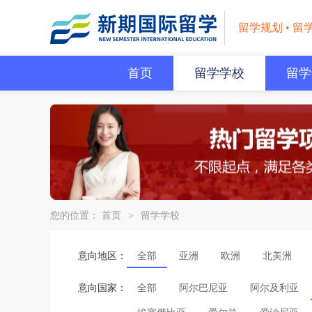
留学规划 • 留
首页
留学学校
留学
您的位置：
首页
>
留学学校
意向地区：
全部
亚洲
欧洲
北美洲
意向国家：
全部
阿尔巴尼亚
阿尔及利亚