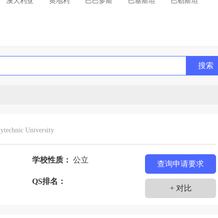
澳大利亚
奥地利
巴巴多斯
巴基斯坦
巴勒斯坦
利亚
贝宁
比利时
冰岛
波兰
玻利维亚
丹麦
德国
多哥
多米尼加
俄罗斯
法国
哥伦比亚
哥斯达黎加
格林纳达
古巴
搜索
吉斯斯坦
几内亚
加拿大
加纳
柬埔寨
特迪瓦
科威特
克罗地亚
肯尼亚
拉脱维亚
列支敦士登
卢森堡
罗马尼亚
马达加斯加
毛里求斯
美国
蒙古
秘鲁
缅甸
摩尔多瓦
ytechnic University
西哥
纳米比亚
南非
尼泊尔
尼加拉瓜
尼日尔
瑞典
瑞士
黑山
塞浦路斯
沙特阿拉伯
学校性质：
公立
查询申请要求
苏丹
塔吉克斯坦
泰国
坦桑尼亚
士
QS排名：
+ 对比
其
土库曼斯坦
危地马拉
委内瑞拉
文莱
别克斯坦
西班牙
希腊
新加坡
新西兰
匈牙利