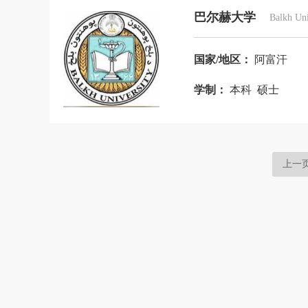
叙利亚
牙买加
亚美尼亚
也
巴尔赫大学
Balkh Uni
印度尼西亚
英国
约旦
越南
国家/地区：
阿富汗
厄尔多瓜
格鲁吉亚
北马其顿
学制：
本科 硕士
上一