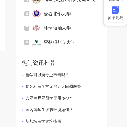
2831
人关注
学
曼谷北部大学
6
留学规划
884
人关注
环球领袖大学
7
2241
人关注
密歇根州立大学
8
1084
人关注
热门资讯推荐
留学可以跨专业申请吗？
匈牙利留学常见的五大问题解答
去亚美尼亚留学费用多少？
国内留学生求职环境如何？
新加坡留学避坑指南