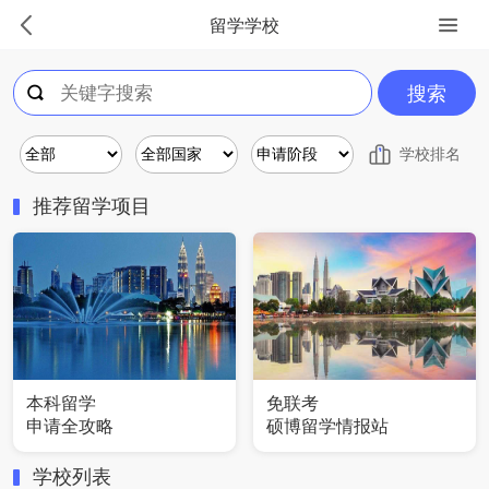
留学学校
搜索
学校排名
推荐留学项目
本科留学
免联考
申请全攻略
硕博留学情报站
学校列表