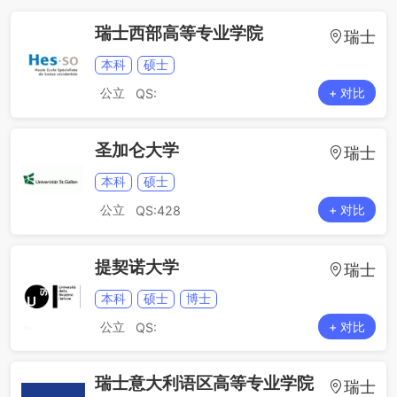
瑞士西部高等专业学院
瑞士
本科
硕士
公立
+ 对比
QS:
圣加仑大学
瑞士
本科
硕士
公立
+ 对比
QS:428
提契诺大学
瑞士
本科
硕士
博士
公立
+ 对比
QS:
瑞士意大利语区高等专业学院
瑞士