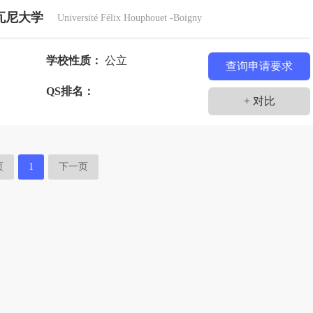
门
伊拉克
伊朗
以色列
意大利
印度
瓦尼大学
Université Félix Houphouet -Boigny
赞比亚
乍得
智利
孟加拉国
捷克
学校性质：
公立
塞尔维亚
查询申请要求
士
QS排名：
+ 对比
页
1
下一页