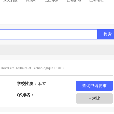
澳大利亚
奥地利
巴巴多斯
巴基斯坦
巴勒斯坦
利亚
贝宁
比利时
冰岛
波兰
玻利维亚
丹麦
德国
多哥
多米尼加
俄罗斯
法国
哥伦比亚
哥斯达黎加
格林纳达
古巴
搜索
吉斯斯坦
几内亚
加拿大
加纳
柬埔寨
特迪瓦
科威特
克罗地亚
肯尼亚
拉脱维亚
列支敦士登
卢森堡
罗马尼亚
马达加斯加
毛里求斯
美国
蒙古
秘鲁
缅甸
摩尔多瓦
Université Tertiaire et Technologique LOKO
西哥
纳米比亚
南非
尼泊尔
尼加拉瓜
尼日尔
瑞典
瑞士
黑山
塞浦路斯
沙特阿拉伯
学校性质：
私立
查询申请要求
苏丹
塔吉克斯坦
泰国
坦桑尼亚
QS排名：
+ 对比
其
土库曼斯坦
危地马拉
委内瑞拉
文莱
别克斯坦
西班牙
希腊
新加坡
新西兰
匈牙利