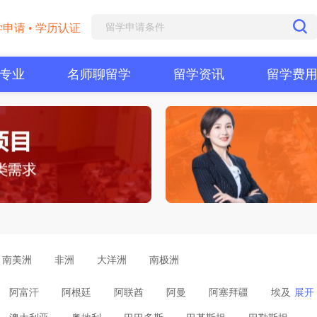
学申请 • 学历认证
专业
名师聊留学
留学资讯
留学费
南美洲
非洲
大洋洲
南极洲
阿富汗
阿根廷
阿联酋
阿曼
阿塞拜疆
埃及
展开