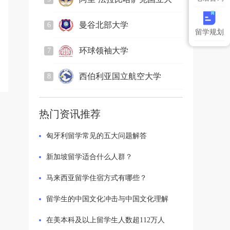
2831
人关注
学
曼谷北部大学
6
留学规划
884
人关注
环球领袖大学
7
2241
人关注
西伯利亚国立航空大学
8
750
人关注
热门资讯推荐
匈牙利留学常见的五大问题解答
新加坡留学适合什么人群？
马来西亚留学住宿方式有哪些？
留学生的中国文化冲击与中国文化理解
在美本科及以上留学生人数超112万人