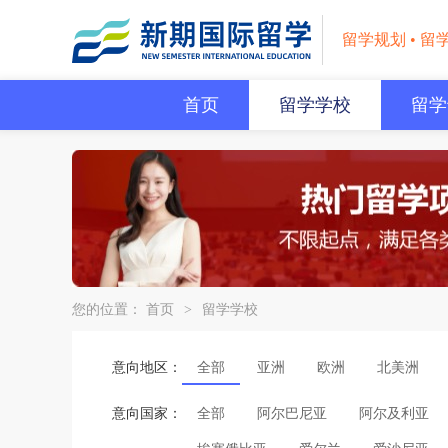
留学规划 • 留
首页
留学学校
留学
您的位置：
首页
>
留学学校
意向地区：
全部
亚洲
欧洲
北美洲
意向国家：
全部
阿尔巴尼亚
阿尔及利亚