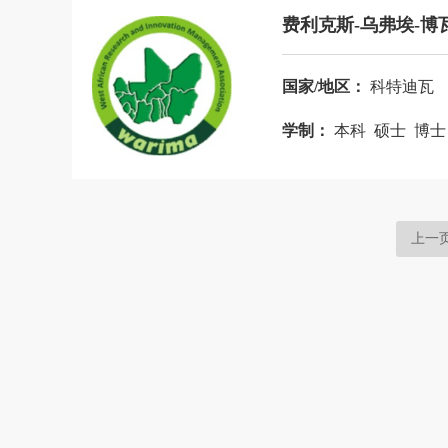
叙利亚
牙买加
亚美尼亚
也
费利克斯-乌弗埃-博
印度尼西亚
英国
约旦
越南
国家/地区：
科特迪瓦
厄尔多瓜
格鲁吉亚
北马其顿
学制：
本科 硕士 博
上一