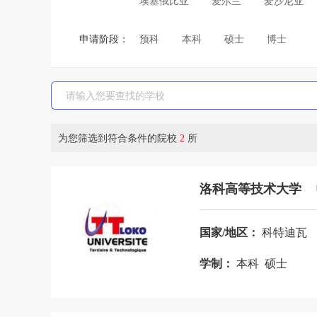
埃塞俄比亚
爱尔兰
爱沙尼亚
巴拿马
巴西
白俄罗斯
保加
申请阶段：
预科
本科
硕士
博士
波斯尼亚和黑塞哥维那
布基纳法索
菲律宾
斐济
芬兰
刚果布
哈萨克斯坦
韩国
荷兰
吉尔
津巴布韦
喀麦隆
卡塔尔
科
为您筛选到符合条件的院校
2
所
老挝
黎巴嫩
利比亚
立陶宛
马尔代夫
马耳他
马来西亚
洛科高等技术大学
摩洛哥
摩纳哥
莫桑比克
墨
尼日利亚
挪威
葡萄牙
日本
国家/地区：
科特迪瓦
斯里兰卡
斯洛伐克
斯洛文尼亚
学制：
本科 硕士
特立尼达和多巴哥
突尼斯
土耳
乌干达
乌克兰
乌拉圭
乌兹