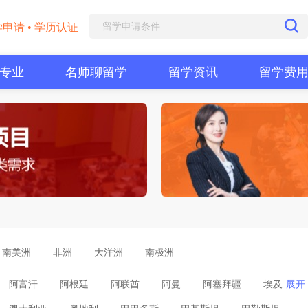
学申请 • 学历认证
专业
名师聊留学
留学资讯
留学费
南美洲
非洲
大洋洲
南极洲
阿富汗
阿根廷
阿联酋
阿曼
阿塞拜疆
埃及
展开