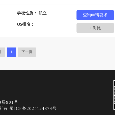
学校性质：
私立
查询申请要求
QS排名：
+ 对比
页
1
下一页
层901号
有 蜀ICP备2025124374号