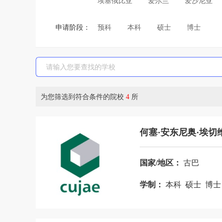
埃塞俄比亚
爱尔兰
爱沙尼亚
巴拿马
巴西
白俄罗斯
保加
申请阶段：
预科
本科
硕士
博士
波斯尼亚和黑塞哥维那
布基纳法索
菲律宾
斐济
芬兰
刚果布
哈萨克斯坦
韩国
荷兰
吉尔
津巴布韦
喀麦隆
卡塔尔
科
为您筛选到符合条件的院校
4
所
老挝
黎巴嫩
利比亚
立陶宛
马尔代夫
马耳他
马来西亚
何塞·安东尼奥·埃切
摩洛哥
摩纳哥
莫桑比克
墨
尼日利亚
挪威
葡萄牙
日本
国家/地区：
古巴
斯里兰卡
斯洛伐克
斯洛文尼亚
学制：
本科 硕士 博
特立尼达和多巴哥
突尼斯
土耳
乌干达
乌克兰
乌拉圭
乌兹