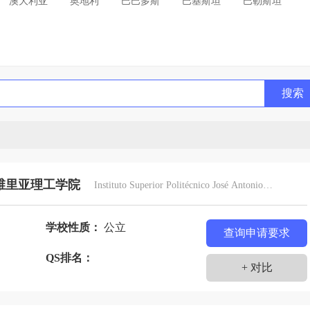
澳大利亚
奥地利
巴巴多斯
巴基斯坦
巴勒斯坦
利亚
贝宁
比利时
冰岛
波兰
玻利维亚
丹麦
德国
多哥
多米尼加
俄罗斯
法国
哥伦比亚
哥斯达黎加
格林纳达
古巴
搜索
吉斯斯坦
几内亚
加拿大
加纳
柬埔寨
特迪瓦
科威特
克罗地亚
肯尼亚
拉脱维亚
列支敦士登
卢森堡
罗马尼亚
马达加斯加
毛里求斯
美国
蒙古
秘鲁
缅甸
摩尔多瓦
维里亚理工学院
Instituto Superior Politécnico José Antonio
西哥
纳米比亚
南非
尼泊尔
尼加拉瓜
尼日尔
Echeverría
瑞典
瑞士
黑山
塞浦路斯
沙特阿拉伯
学校性质：
公立
查询申请要求
苏丹
塔吉克斯坦
泰国
坦桑尼亚
士
QS排名：
+ 对比
其
土库曼斯坦
危地马拉
委内瑞拉
文莱
别克斯坦
西班牙
希腊
新加坡
新西兰
匈牙利