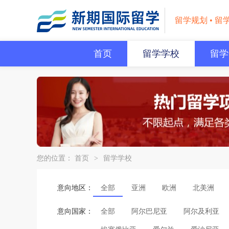
留学规划 • 留
首页
留学学校
留学
您的位置：
首页
>
留学学校
意向地区：
全部
亚洲
欧洲
北美洲
意向国家：
全部
阿尔巴尼亚
阿尔及利亚