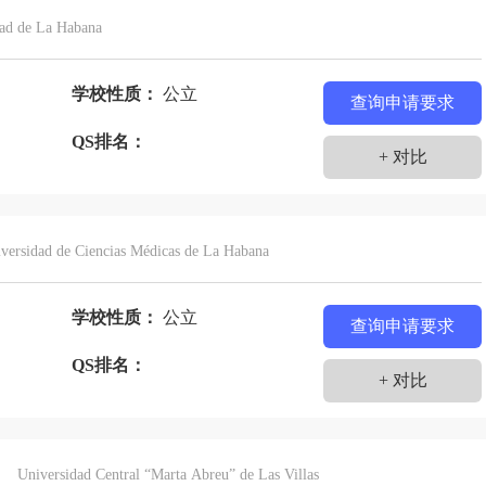
门
伊拉克
伊朗
以色列
意大利
印度
dad de La Habana
赞比亚
乍得
智利
孟加拉国
捷克
学校性质：
公立
塞尔维亚
查询申请要求
士
QS排名：
+ 对比
versidad de Ciencias Médicas de La Habana
学校性质：
公立
查询申请要求
士
QS排名：
+ 对比
Universidad Central “Marta Abreu” de Las Villas