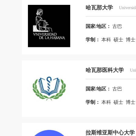
叙利亚
牙买加
亚美尼亚
也
哈瓦那大学
Universi
印度尼西亚
英国
约旦
越南
国家/地区：
古巴
厄尔多瓜
格鲁吉亚
北马其顿
学制：
本科 硕士 博
哈瓦那医科大学
Uni
国家/地区：
古巴
学制：
本科 硕士 博
拉斯维亚斯中心大学