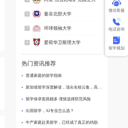
2834
人关注
学
微信客服
曼谷北部大学
6
885
人关注
环球领袖大学
7
电话咨询
2244
人关注
爱荷华卫斯理大学
8
留学规划
920
人关注
热门资讯推荐
普通家庭的留学指南
新加坡留学深度解读，顶尖名校云集，高端留学优质之选
留学保录套路颇多 谨慎选择防范风险
出国留学，AI专业怎么选？
中产家庭赴美留学，已经成了真正的鸡肋