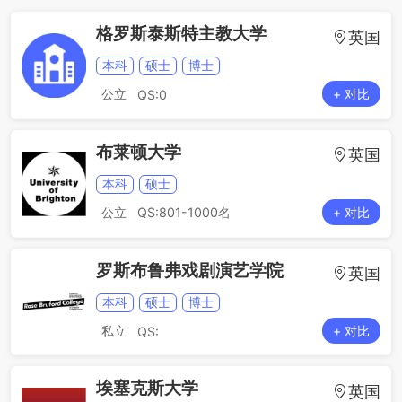
格罗斯泰斯特主教大学
英国
本科
硕士
博士
公立
+ 对比
QS:0
布莱顿大学
英国
本科
硕士
公立
QS:801-1000名
+ 对比
罗斯布鲁弗戏剧演艺学院
英国
本科
硕士
博士
私立
+ 对比
QS:
埃塞克斯大学
英国