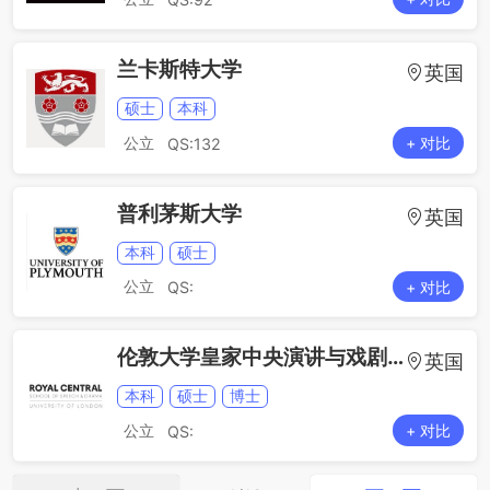
兰卡斯特大学
英国
硕士
本科
公立
+ 对比
QS:132
普利茅斯大学
英国
本科
硕士
公立
+ 对比
QS:
伦敦大学皇家中央演讲与戏剧学院
英国
本科
硕士
博士
公立
+ 对比
QS: