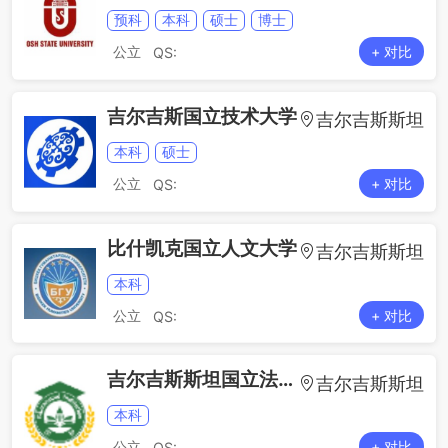
预科
本科
硕士
博士
公立
+ 对比
QS:
吉尔吉斯国立技术大学
吉尔吉斯斯坦
本科
硕士
公立
+ 对比
QS:
比什凯克国立人文大学
吉尔吉斯斯坦
本科
公立
+ 对比
QS:
吉尔吉斯斯坦国立法学院
吉尔吉斯斯坦
本科
公立
+ 对比
QS: