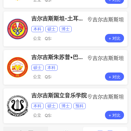
吉尔吉斯斯坦-土耳其玛纳斯大学
吉尔吉斯斯坦
本科
硕士
博士
公立
+ 对比
QS:
吉尔吉斯朱苏普•巴拉萨根国立大学
吉尔吉斯斯坦
硕士
本科
公立
+ 对比
QS:
吉尔吉斯国立音乐学院
吉尔吉斯斯坦
本科
硕士
博士
预科
公立
+ 对比
QS: