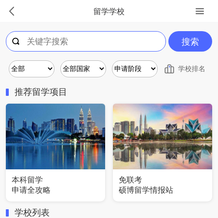
留学学校
搜索
学校排名
推荐留学项目
本科留学
免联考
申请全攻略
硕博留学情报站
学校列表