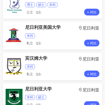
博士
硕士
本科
公立
+ 对比
QS:
尼日利亚美国大学
尼日利亚
本科
私立
+ 对比
QS:
宾汉姆大学
尼日利亚
本科
私立
+ 对比
QS:
尼日利亚大学
尼日利亚
本科
硕士
公立
+ 对比
QS: