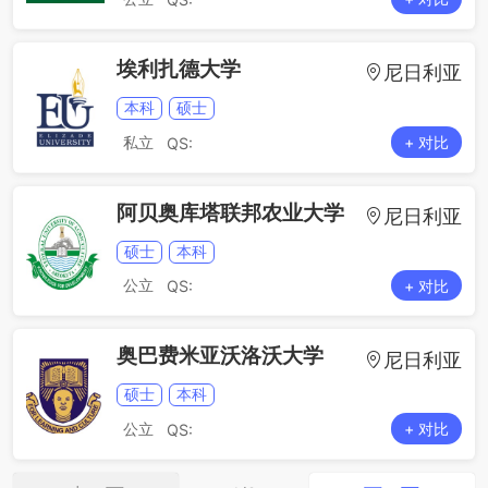
埃利扎德大学
尼日利亚
本科
硕士
私立
+ 对比
QS:
阿贝奥库塔联邦农业大学
尼日利亚
硕士
本科
公立
+ 对比
QS:
奥巴费米亚沃洛沃大学
尼日利亚
硕士
本科
公立
+ 对比
QS: