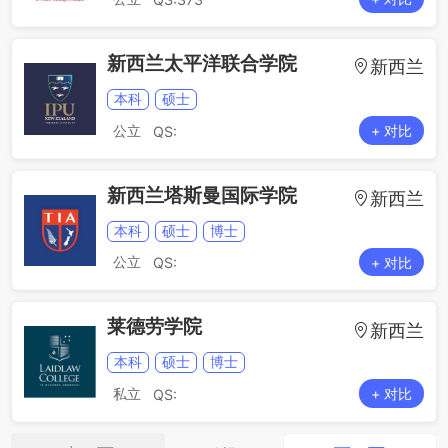
新西兰太平洋联合学院
新西兰
本科
硕士
公立
+ 对比
QS:
新西兰塔斯曼国际学院
新西兰
本科
硕士
博士
公立
+ 对比
QS:
莱德劳学院
新西兰
本科
硕士
博士
私立
+ 对比
QS: