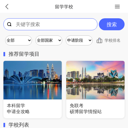
留学学校
搜索
学校排名
推荐留学项目
本科留学
免联考
申请全攻略
硕博留学情报站
学校列表