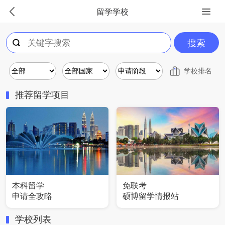
留学学校
搜索
学校排名
推荐留学项目
本科留学
免联考
申请全攻略
硕博留学情报站
学校列表