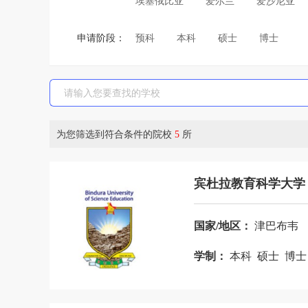
埃塞俄比亚
爱尔兰
爱沙尼亚
巴拿马
巴西
白俄罗斯
保加
申请阶段：
预科
本科
硕士
博士
波斯尼亚和黑塞哥维那
布基纳法索
菲律宾
斐济
芬兰
刚果布
哈萨克斯坦
韩国
荷兰
吉尔
津巴布韦
喀麦隆
卡塔尔
科
为您筛选到符合条件的院校
5
所
老挝
黎巴嫩
利比亚
立陶宛
马尔代夫
马耳他
马来西亚
宾杜拉教育科学大学
摩洛哥
摩纳哥
莫桑比克
墨
尼日利亚
挪威
葡萄牙
日本
国家/地区：
津巴布韦
斯里兰卡
斯洛伐克
斯洛文尼亚
学制：
本科 硕士 博
特立尼达和多巴哥
突尼斯
土耳
乌干达
乌克兰
乌拉圭
乌兹