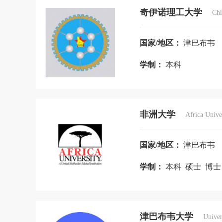
叙利亚
牙买加
亚美尼亚
也
奇伊诺理工大学
Chi
印度尼西亚
英国
约旦
越南
国家/地区：
津巴布韦
厄尔多瓜
格鲁吉亚
北马其顿
学制：
本科
非洲大学
Africa Unive
国家/地区：
津巴布韦
学制：
本科 硕士 博
津巴布韦大学
Univer