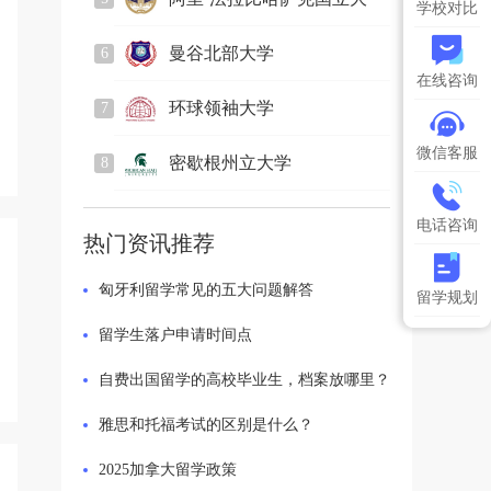
学校对比
2831
人关注
学
曼谷北部大学
6
884
人关注
在线咨询
环球领袖大学
7
2241
人关注
微信客服
密歇根州立大学
8
1084
人关注
电话咨询
热门资讯推荐
匈牙利留学常见的五大问题解答
留学规划
留学生落户申请时间点
自费出国留学的高校毕业生，档案放哪里？
雅思和托福考试的区别是什么？
​2025加拿大留学政策