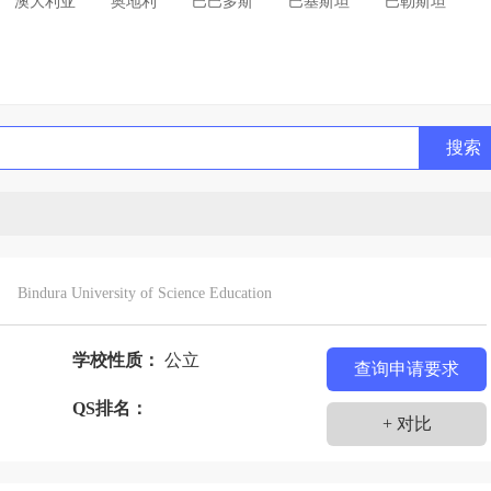
澳大利亚
奥地利
巴巴多斯
巴基斯坦
巴勒斯坦
利亚
贝宁
比利时
冰岛
波兰
玻利维亚
丹麦
德国
多哥
多米尼加
俄罗斯
法国
哥伦比亚
哥斯达黎加
格林纳达
古巴
搜索
吉斯斯坦
几内亚
加拿大
加纳
柬埔寨
特迪瓦
科威特
克罗地亚
肯尼亚
拉脱维亚
列支敦士登
卢森堡
罗马尼亚
马达加斯加
毛里求斯
美国
蒙古
秘鲁
缅甸
摩尔多瓦
Bindura University of Science Education
西哥
纳米比亚
南非
尼泊尔
尼加拉瓜
尼日尔
瑞典
瑞士
黑山
塞浦路斯
沙特阿拉伯
学校性质：
公立
查询申请要求
苏丹
塔吉克斯坦
泰国
坦桑尼亚
士
QS排名：
+ 对比
其
土库曼斯坦
危地马拉
委内瑞拉
文莱
别克斯坦
西班牙
希腊
新加坡
新西兰
匈牙利