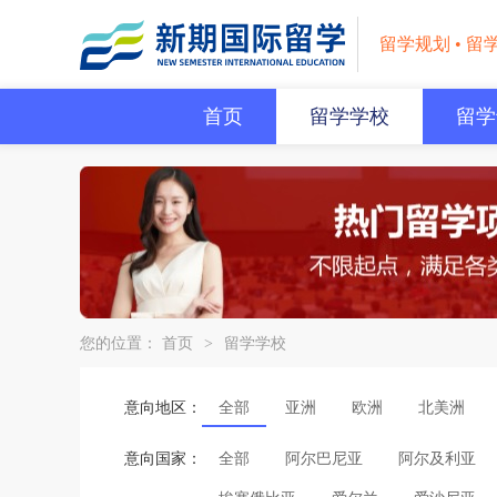
留学规划 • 留
首页
留学学校
留学
您的位置：
首页
>
留学学校
意向地区：
全部
亚洲
欧洲
北美洲
意向国家：
全部
阿尔巴尼亚
阿尔及利亚