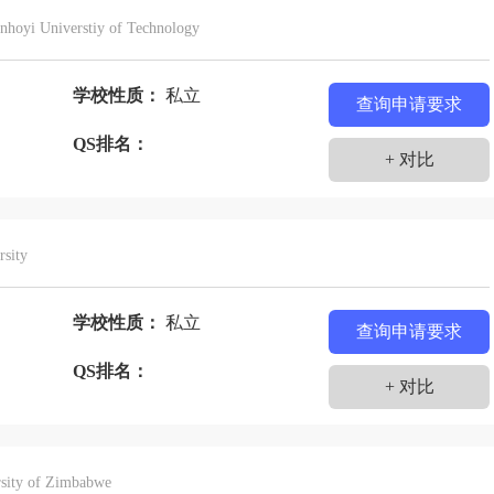
门
伊拉克
伊朗
以色列
意大利
印度
nhoyi Universtiy of Technology
赞比亚
乍得
智利
孟加拉国
捷克
学校性质：
私立
塞尔维亚
查询申请要求
QS排名：
+ 对比
rsity
学校性质：
私立
查询申请要求
士
QS排名：
+ 对比
sity of Zimbabwe