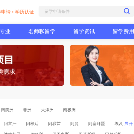
学申请 • 学历认证
专业
名师聊留学
留学资讯
留学费
南美洲
非洲
大洋洲
南极洲
阿富汗
阿根廷
阿联酋
阿曼
阿塞拜疆
埃及
展开