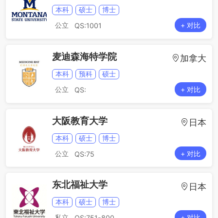
本科
硕士
博士
公立
+ 对比
QS:1001
麦迪森海特学院
加拿大
本科
预科
硕士
公立
+ 对比
QS:
大阪教育大学
日本
本科
硕士
博士
公立
+ 对比
QS:75
东北福祉大学
日本
本科
硕士
博士
私立
+ 对比
QS:751-800