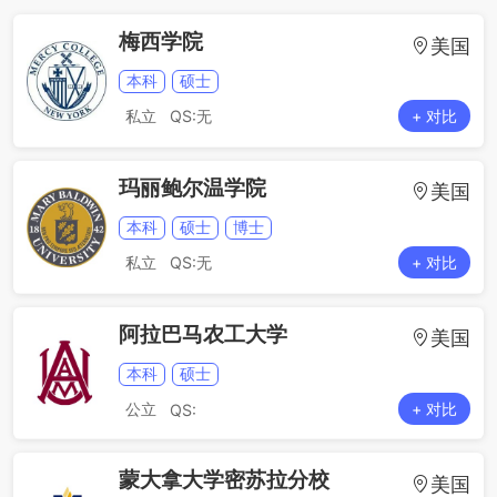
梅西学院
美国
本科
硕士
私立
QS:无
+ 对比
玛丽鲍尔温学院
美国
本科
硕士
博士
私立
QS:无
+ 对比
阿拉巴马农工大学
美国
本科
硕士
公立
+ 对比
QS:
蒙大拿大学密苏拉分校
美国