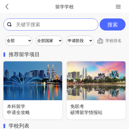
留学学校
搜索
学校排名
推荐留学项目
本科留学
免联考
申请全攻略
硕博留学情报站
学校列表