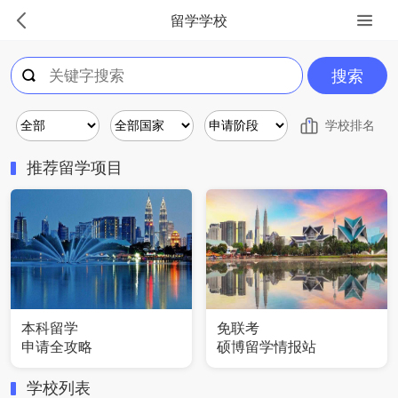
留学学校
搜索
学校排名
推荐留学项目
本科留学
免联考
申请全攻略
硕博留学情报站
学校列表