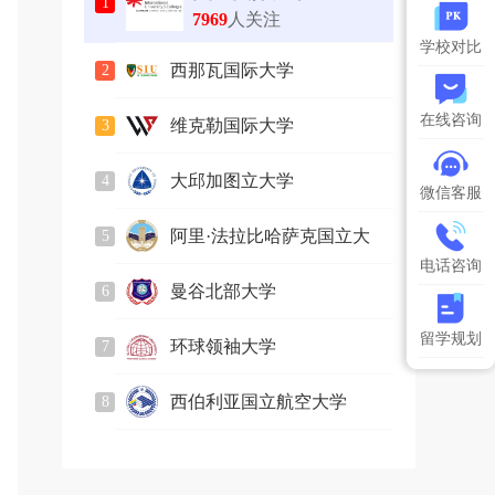
1
7969
人关注
学校对比
西那瓦国际大学
2
2586
人关注
在线咨询
维克勒国际大学
3
749
人关注
大邱加图立大学
4
微信客服
2164
人关注
阿里·法拉比哈萨克国立大
5
2831
人关注
电话咨询
学
曼谷北部大学
6
883
人关注
留学规划
环球领袖大学
7
2240
人关注
西伯利亚国立航空大学
8
750
人关注